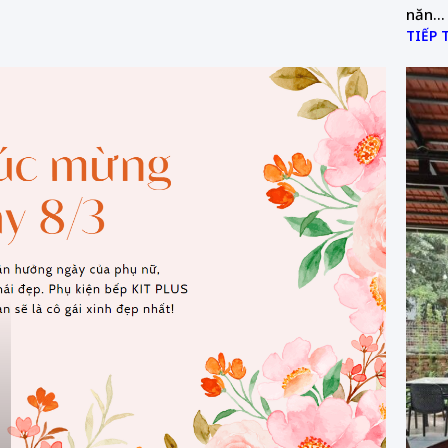
năn...
TIẾP 