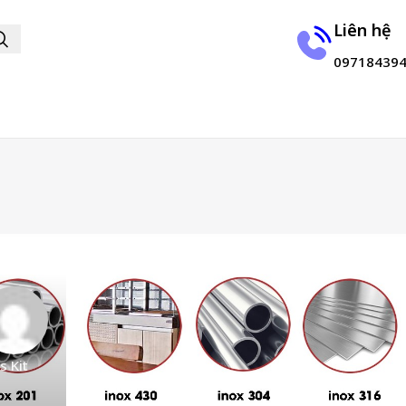
Liên hệ
09718439
s Kit