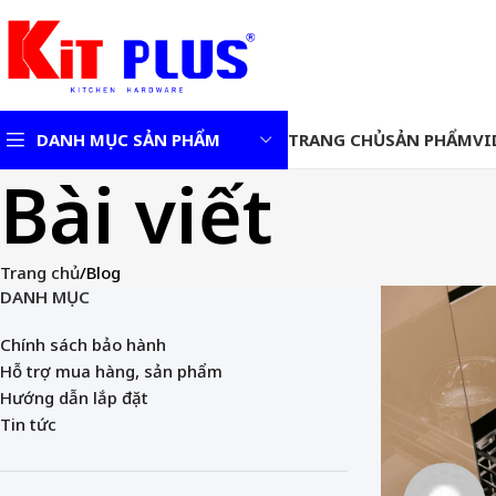
DANH MỤC SẢN PHẨM
TRANG CHỦ
SẢN PHẨM
VI
Bài viết
Chậu rửa bát 1 hố kiểu
Nhật
Trang chủ
Blog
Vòi rửa bát
Vòi rửa bát nóng – lạnh
DANH MỤC
Vòi rửa bát nóng – lạnh
Chính sách bảo hành
dây rút
Hỗ trợ mua hàng, sản phẩm
Hướng dẫn lắp đặt
Tin tức