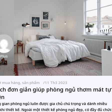
 Plus
ợ mua hàng, sản phẩm
11 Th3 2023
ách đơn giản giúp phòng ngủ thơm mát tự
ên
 gian phòng ngủ luôn được gia chủ chú trọng và dành nhiều
 khi thiết kế. Ngoài một thiết kế phòng ngủ đẹp, có đầy đủ chức