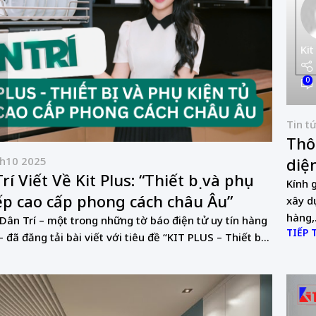
Kit
0
Tin t
Thô
h10 2025
diệ
í Viết Về Kit Plus: “Thiết bị và phụ
Kính 
ếp cao cấp phong cách châu Âu”
xây d
hàng,.
ân Trí – một trong những tờ báo điện tử uy tín hàng
TIẾP 
đã đăng tải bài viết với tiêu đề “KIT PLUS – Thiết b...