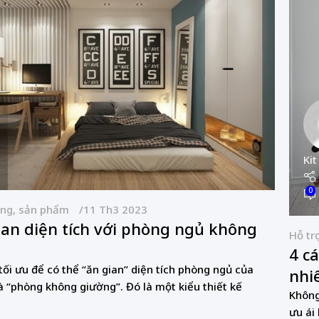
Kit
0
àng, sản phẩm
11 Th3 2023
an diện tích với phòng ngủ không
Hỗ tr
4 c
tối ưu để có thể “ăn gian” diện tích phòng ngủ của
nhi
à “phòng không giường”. Đó là một kiểu thiết kế
Không
ưu ái