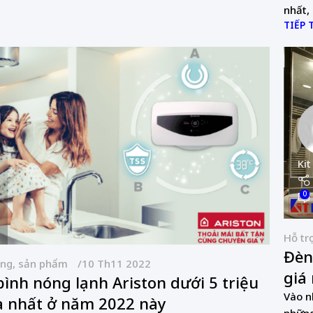
nhất,
TIẾP 
Kit
0
Hỗ tr
Đèn
àng, sản phẩm
10 Th11 2022
giá
ình nóng lạnh Ariston dưới 5 triệu
Vào n
 nhất ở năm 2022 này