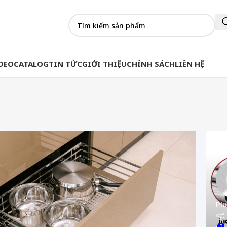
DEO
CATALOG
TIN TỨC
GIỚI THIỆU
CHÍNH SÁCH
LIÊN HỆ
Plu
0