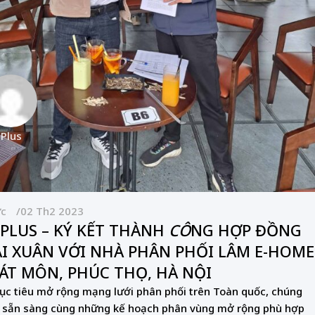
 Plus
ức
02 Th2 2023
 PLUS – KÝ KẾT THÀNH
CÔ
NG HỢP ĐỒNG
I XUÂN VỚI NHÀ PHÂN PHỐI LÂM E-HOME
ÁT MÔN, PHÚC THỌ, HÀ NỘI
ục tiêu mở rộng mạng lưới phân phối trên Toàn quốc, chúng
ã sẵn sàng cùng những kế hoạch phân vùng mở rộng phù hợp