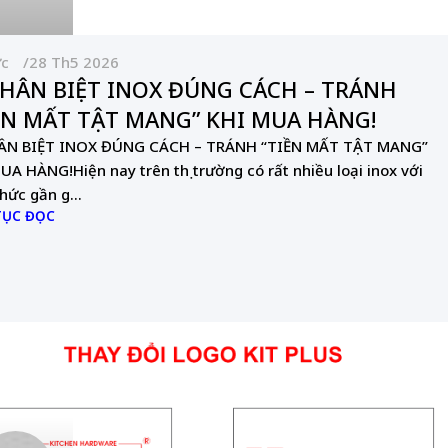
ức
28 Th5 2026
PHÂN BIỆT INOX ĐÚNG CÁCH – TRÁNH
ỀN MẤT TẬT MANG” KHI MUA HÀNG!
HÂN BIỆT INOX ĐÚNG CÁCH – TRÁNH “TIỀN MẤT TẬT MANG”
UA HÀNG!Hiện nay trên thị trường có rất nhiều loại inox với
hức gần g...
TỤC ĐỌC