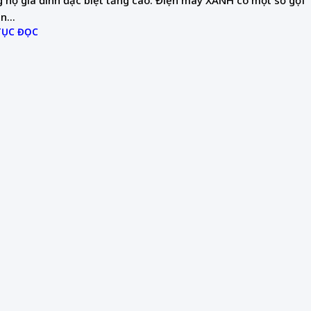
 hộ gia đình đặc biệt tăng cao. Điện máy XANH có một số gợi
n...
TỤC ĐỌC