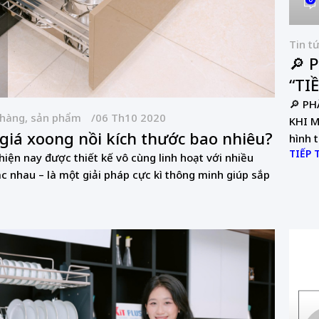
Tin t
🔎 
“TI
🔎 P
 hàng, sản phẩm
06 Th10 2020
KHI M
iá xoong nồi kích thước bao nhiêu?
hình t
TIẾP 
hiện nay được thiết kế vô cùng linh hoạt với nhiều
c nhau – là một giải pháp cực kì thông minh giúp sắp