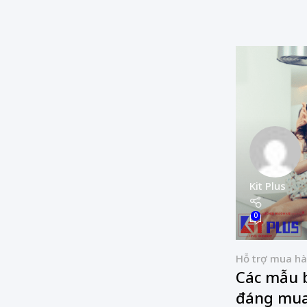
Kit Plus
0
Hỗ trợ mua h
Các mẫu b
đáng mua