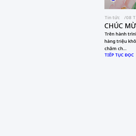
Tin tức
08 T
CHÚC MỪ
Trên hành trìn
hàng triệu khô
chăm ch...
TIẾP TỤC ĐỌC