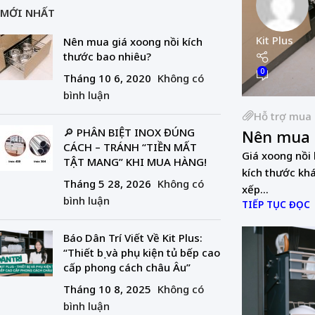
MỚI NHẤT
Kit Plus
Nên mua giá xoong nồi kích
thước bao nhiêu?
0
Tháng 10 6, 2020
Không có
bình luận
Hỗ trợ mua
🔎 PHÂN BIỆT INOX ĐÚNG
Nên mua g
CÁCH – TRÁNH “TIỀN MẤT
Giá xoong nồi 
TẬT MANG” KHI MUA HÀNG!
kích thước khá
Tháng 5 28, 2026
Không có
xếp...
bình luận
TIẾP TỤC ĐỌC
Báo Dân Trí Viết Về Kit Plus:
“Thiết bị và phụ kiện tủ bếp cao
cấp phong cách châu Âu”
Tháng 10 8, 2025
Không có
bình luận