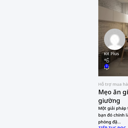
Kit Plus
0
Hỗ trợ mua h
Mẹo ăn gi
giường
Một giải pháp 
bạn đó chính l
phòng đặ...
TIẾP TỤC ĐỌC