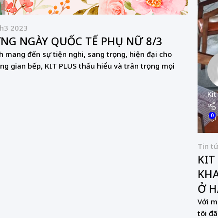
h3 2023
NG NGÀY QUỐC TẾ PHỤ NỮ 8/3
h mang đến sự tiện nghi, sang trọng, hiện đại cho
ng gian bếp, KIT PLUS thấu hiểu và trân trọng mọi
Kit
0
Tin t
KIT
KHA
Ở H
Với m
tôi đ