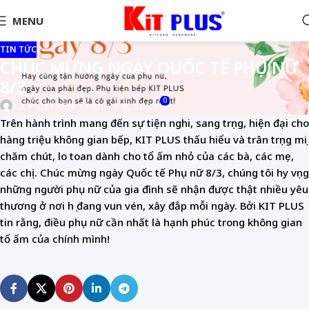
MENU
TIN TỨC
CHÚC MỪNG NGÀY QUỐC TẾ PHỤ NỮ
8/3
0
Kit Plus
TRÊN Tháng 3 8, 2023
Trên hành trình mang đến sự tiện nghi, sang trọng, hiện đại cho
hàng triệu không gian bếp, KIT PLUS thấu hiểu và trân trọng mọi
chăm chút, lo toan dành cho tổ ấm nhỏ của các bà, các mẹ,
các chị. Chúc mừng ngày Quốc tế Phụ nữ 8/3, chúng tôi hy vọng
những người phụ nữ của gia đình sẽ nhận được thật nhiều yêu
thương ở nơi họ đang vun vén, xây đắp mỗi ngày. Bởi KIT PLUS
tin rằng, điều phụ nữ cần nhất là hạnh phúc trong không gian
tổ ấm của chính mình!