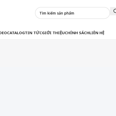
DEO
CATALOG
TIN TỨC
GIỚI THIỆU
CHÍNH SÁCH
LIÊN HỆ