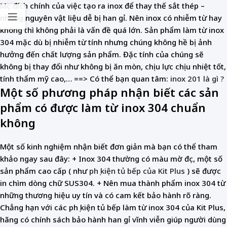
Mục đích chính của việc tạo ra inox để thay thế sắt thép –
những nguyên vật liệu dễ bị han gỉ. Nên inox có nhiễm từ hay
không thì không phải là vấn đề quá lớn. Sản phẩm làm từ inox
304 mặc dù bị nhiễm từ tính nhưng chúng không hề bị ảnh
hưởng đến chất lượng sản phẩm. Đặc tính của chúng sẽ
không bị thay đổi như không bị ăn mòn, chịu lực chịu nhiệt tốt,
tính thẩm mỹ cao,… ==> Có thể bạn quan tâm:
inox 201 là gì ?
Một số phương pháp nhận biết các sản
phẩm có được làm từ inox 304 chuẩn
không
Một số kinh nghiệm nhận biết đơn giản mà bạn có thể tham
khảo ngay sau đây: + Inox 304 thường có màu mờ đục, một số
sản phẩm cao cấp ( như
phụ kiện tủ bếp của Kit Plus
) sẽ được
in chìm dòng chữ SUS304. + Nên mua thành phẩm inox 304 từ
những thương hiệu uy tín và có cam kết bảo hành rõ ràng.
Chẳng hạn với các phụ kiện tủ bếp làm từ inox 304 của Kit Plus,
hãng có chính sách bảo hành han gỉ vĩnh viễn giúp người dùng