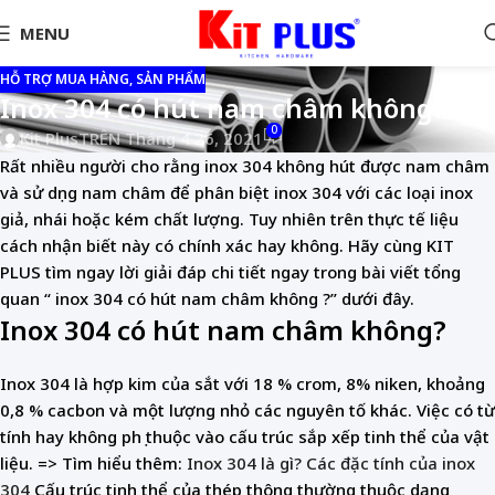
MENU
HỖ TRỢ MUA HÀNG, SẢN PHẨM
Inox 304 có hút nam châm không?
0
Kit Plus
TRÊN Tháng 4 26, 2021
Rất nhiều người cho rằng inox 304 không hút được nam châm
và sử dụng nam châm để phân biệt inox 304 với các loại inox
giả, nhái hoặc kém chất lượng. Tuy nhiên trên thực tế liệu
cách nhận biết này có chính xác hay không. Hãy cùng KIT
PLUS tìm ngay lời giải đáp chi tiết ngay trong bài viết tổng
quan “ inox 304 có hút nam châm không ?” dưới đây.
Inox 304 có hút nam châm không?
Inox 304 là hợp kim của sắt với 18 % crom, 8% niken, khoảng
0,8 % cacbon và một lượng nhỏ các nguyên tố khác. Việc có từ
tính hay không phụ thuộc vào cấu trúc sắp xếp tinh thể của vật
liệu. => Tìm hiểu thêm:
Inox 304 là gì? Các đặc tính của inox
304
Cấu trúc tinh thể của thép thông thường thuộc dạng