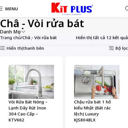
MENU
Châụ - Vòi rửa bát
Danh Mục
Trang chủ
Châụ - Vòi rửa bát
Hiển thị tất cả 12 kết quả
Hiển thị thanh bên
Bộ lọc
Vòi Rửa Bát Nóng –
Chậu rửa bát 1 hố
Lạnh Dây Rút Inox
kiểu Nhật (Bát rác
304 Cao Cấp –
lệch) Luxury
KTV662
KJS8048LX