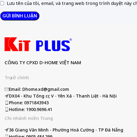
Lưu tên của tôi, email, và trang web trong trình duyệt này cho
CÔNG TY CPXD D-HOME VIỆT NAM
Trụ sở chính
Email: Dhome.xd@gmail.com
DX04 - Khu Tổng cục V - Yên Xá - Thanh Liệt - Hà Nội
Phone: 0971843943
Hotline: 1900.9696.41
Chi nhánh miền Trung
36 Giang Văn Minh - Phường Hoà Cường - TP Đà Nẵng
Hotline: 0905.484.299