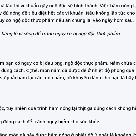
á lâu thì vi khuẩn gây ngộ độc sẽ hình thành. Việc hâm nóng lạ
 đủ nóng để tiêu diệt hết các vi khuẩn. Nếu không lập tức cho
 nguy cơ ngộ độc thực phẩm nếu ăn chúng lại vào ngày hôm sau.
ằng lò vi sóng để tránh nguy cơ bị ngộ độc thực phẩm
àm bạn có nguy cơ bị đau bụng, ngộ độc thực phẩm. Nấm chứa c
 đúng cách. Cụ thể, món nấm đã được để ở nhiệt độ phòng quá 
c sự phải hâm lại các món nấm, lời khuyên dành cho bạn là hã
ộc, tuy nhiên quá trình hâm nóng lại thịt gà đúng cách không h
g đúng cách để tránh nguy hiểm cho sức khỏe
ằng món gà này được hâm nóng ở nhiệt độ ít nhất là khoảng 7