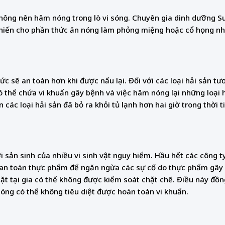
ông nên hâm nóng trong lò vi sóng. Chuyên gia dinh dưỡng Su
 khiến cho phần thức ăn nóng làm phỏng miệng hoặc cổ họng n
c sẽ an toàn hơn khi được nấu lại. Đối với các loại hải sản tư
ó thể chứa vi khuẩn gây bệnh và việc hâm nóng lại những loại 
các loại hải sản đã bỏ ra khỏi tủ lạnh hơn hai giờ trong thời t
 sản sinh của nhiều vi sinh vật nguy hiểm. Hầu hết các công t
 an toàn thực phẩm để ngăn ngừa các sự cố do thực phẩm gây r
t tại gia có thể không được kiểm soát chặt chẽ. Điều này đồn
nóng có thể không tiêu diệt được hoàn toàn vi khuẩn.