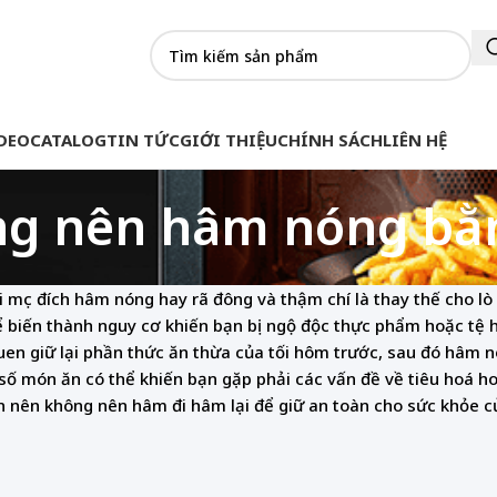
DEO
CATALOG
TIN TỨC
GIỚI THIỆU
CHÍNH SÁCH
LIÊN HỆ
g nên hâm nóng bằng
ới mục đích hâm nóng hay rã đông và thậm chí là thay thế cho 
ể biến thành nguy cơ khiến bạn bị ngộ độc thực phẩm hoặc tệ 
en giữ lại phần thức ăn thừa của tối hôm trước, sau đó hâm nó
 số món ăn có thể khiến bạn gặp phải các vấn đề về tiêu hoá ho
 nên không nên hâm đi hâm lại để giữ an toàn cho sức khỏe c