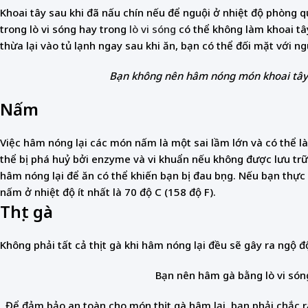
Khoai tây sau khi đã nấu chín nếu để nguội ở nhiệt độ phòng qu
trong lò vi sóng hay trong
lò vi sóng
có thể không làm khoai tây
thừa lại vào tủ lạnh ngay sau khi ăn, bạn có thể đối mặt với
Bạn không nên hâm nóng món khoai tây b
Nấm
Việc hâm nóng lại các món nấm là một sai lầm lớn và có thể l
thể bị phá huỷ bởi enzyme và vi khuẩn nếu không được lưu trữ
hâm nóng lại để ăn có thể khiến bạn bị đau bụng. Nếu bạn thự
nấm ở nhiệt độ ít nhất là 70 độ C (158 độ F).
Thịt gà
Không phải tất cả thịt gà khi hâm nóng lại đều sẽ gây ra ngộ đ
Bạn nên hâm gà bằng lò vi són
Để đảm bảo an toàn cho món thịt gà hâm lại, bạn phải chắc r