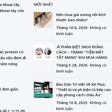
MỚI NHẤT
i khoai tây
 khoai tây còn
Nên mua giá xoong nồi kích
thước bao nhiêu?
Tháng 10 6, 2020
Không có
bình luận
🔎 PHÂN BIỆT INOX ĐÚNG
ác protein có
CÁCH – TRÁNH “TIỀN MẤT
TẬT MANG” KHI MUA HÀNG!
lâu nếu đem đi
y hâm nóng
Tháng 5 28, 2026
Không có
bình luận
Báo Dân Trí Viết Về Kit Plus:
ề đơn giản.
“Thiết bị và phụ kiện tủ bếp cao
cấp phong cách châu Âu”
Tháng 10 8, 2025
Không có
bình luận
9 độ C (175 độ