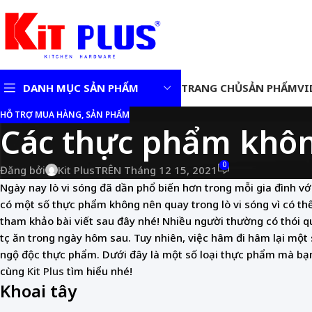
DANH MỤC SẢN PHẨM
TRANG CHỦ
SẢN PHẨM
VI
HỖ TRỢ MUA HÀNG, SẢN PHẨM
Các thực phẩm khôn
Chậu rửa bát 1 hố kiểu
Nhật
0
Đăng bởi
Kit Plus
TRÊN Tháng 12 15, 2021
Vòi rửa bát
Vòi rửa bát nóng – lạnh
Ngày nay lò vi sóng đã dần phổ biến hơn trong mỗi gia đình v
có một số thực phẩm không nên quay trong lò vi sóng vì có th
Vòi rửa bát nóng – lạnh
dây rút
tham khảo bài viết sau đây nhé! Nhiều người thường có thói qu
tục ăn trong ngày hôm sau. Tuy nhiên, việc hâm đi hâm lại một
ngộ độc thực phẩm. Dưới đây là một số loại thực phẩm mà bạn
cùng
Kit Plus
tìm hiểu nhé!
Khoai tây