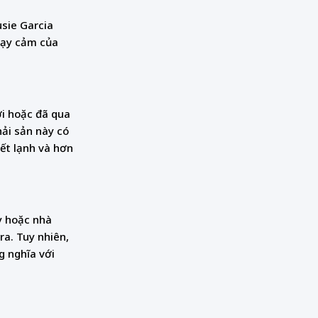
sie Garcia
hạy cảm của
ơi hoặc đã qua
hải sản này có
iết lạnh và hơn
y hoặc nhà
a. Tuy nhiên,
g nghĩa với