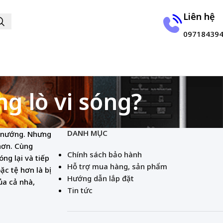
Liên hệ
09718439
 lò vi sóng?
DANH MỤC
lò nướng. Nhưng
hơn. Cùng
Chính sách bảo hành
ng lại và tiếp
Hỗ trợ mua hàng, sản phẩm
ặc tệ hơn là bị
Hướng dẫn lắp đặt
ủa cả nhà,
Tin tức