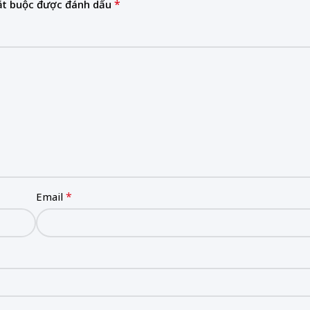
*
ắt buộc được đánh dấu
*
Email