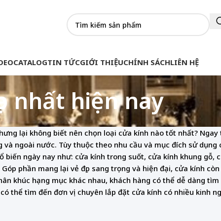
DEO
CATALOG
TIN TỨC
GIỚI THIỆU
CHÍNH SÁCH
LIÊN HỆ
p nhất hiện nay
ng lại không biết nên chọn loại cửa kính nào tốt nhất? Ngay t
 và ngoài nước. Tùy thuộc theo nhu cầu và mục đích sử dụng 
 biến ngày nay như: cửa kính trong suốt, cửa kính khung gỗ, 
Góp phần mang lại vẻ đẹp sang trọng và hiện đại, cửa kính cò
phân khúc hạng mục khác nhau, khách hàng có thể dễ dàng tìm 
n có thể tìm đến đơn vị chuyên lắp đặt cửa kính có nhiều kinh 