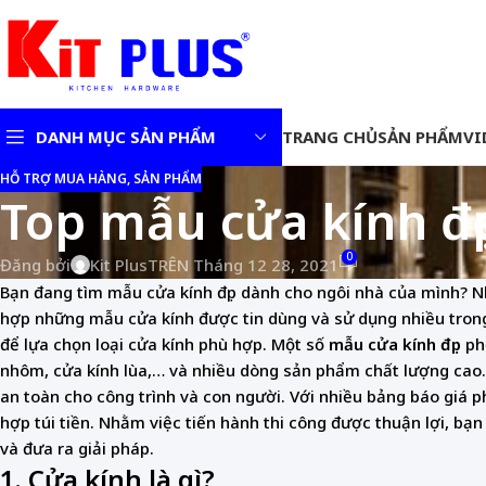
DANH MỤC SẢN PHẨM
TRANG CHỦ
SẢN PHẨM
VI
HỖ TRỢ MUA HÀNG, SẢN PHẨM
Top mẫu cửa kính đẹ
Chậu rửa bát 1 hố kiểu
Nhật
0
Đăng bởi
Kit Plus
TRÊN Tháng 12 28, 2021
Vòi rửa bát
Vòi rửa bát nóng – lạnh
Bạn đang tìm mẫu cửa kính đẹp dành cho ngôi nhà của mình? Như
hợp những mẫu cửa kính được tin dùng và sử dụng nhiều trong
Vòi rửa bát nóng – lạnh
dây rút
để lựa chọn loại cửa kính phù hợp. Một số
mẫu cửa kính đẹp
phổ
nhôm, cửa kính lùa,… và nhiều dòng sản phẩm chất lượng cao. 
an toàn cho công trình và con người. Với nhiều bảng báo giá 
hợp túi tiền. Nhằm việc tiến hành thi công được thuận lợi, bạ
và đưa ra giải pháp.
1. Cửa kính là gì?