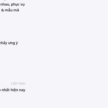
 nhau, phục vụ
ng & mẫu mã
thấy ưng ý
Lớn hơn
 nhất hiện nay