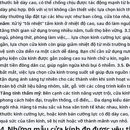
thước bề dày cao, có thể chống chịu được tác động mạnh từ bê
dày phù hợp. Đối với vị trí không cần thiết việc lựa chọn kích 
dày thường lắp đặt tại các khu vực như ban công, cửa tòa nhà
năm
: Xử lý “tôi nhiệt” tấm kính ở nhiệt độ cao, sau đó làm n
tăng thời gian sử dụng trong nhiều năm, tuổi thọ bền vững.
3.
ngủ, phòng thờ, phòng làm việc,… lựa chọn kính cường lực gi
gần, lựa chọn cửa kính còn giúp giảm nhiệt độ từ môi trường 
vệ sinh cửa diễn ra một cách dễ dàng. Bạn chỉ cần sử dụng nướ
phụ kiện cửa kính được gắn zoăng cao su hình chữ u kín, ngăn
mặt tiền đông dân cư, giúp ngăn ngừa khói bụi ô nhiễm.
3.5.
Đ
bắt mắt, việc lựa chọn cửa kính trong suốt sẽ giúp đưa nguồn 
tận dụng ánh sáng tự nhiên cho các thành viên khi sinh hoạt và
toàn bộ chất liệu bằng nhôm, sắt, gỗ. Với các công trình kiến 
Tăng tính thẩm mỹ
: Bên cạnh các tính năng vượt trội, cửa kí
phong cách hiện đại, truyền thống, cổ điển,… Đa dạng kiểu dán
ngôi nhà. Hàng tá màu sắc và hoa văn tinh tế khác nhau, kính c
thước kính cường lực, hoặc kính bán cường lực có độ dày cao,
quá sức của tấm kính, sẽ bị nứt hoặc vỡ thành mãnh vụn nhỏ.
4. Những mẫu cửa kính đẹp được yêu t