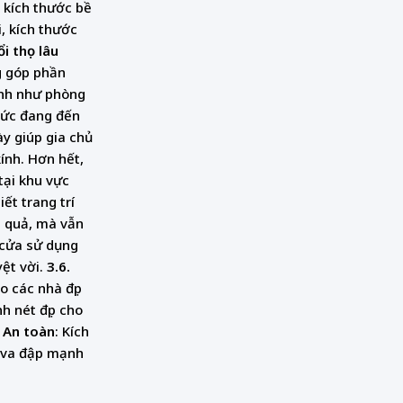
 kích thước bề
i, kích thước
ổi thọ lâu
ng góp phần
ĩnh như phòng
bức đang đến
ày giúp gia chủ
ính. Hơn hết,
tại khu vực
ết trang trí
u quả, mà vẫn
i cửa sử dụng
yệt vời.
3.6.
o các nhà đẹp
h nét đẹp cho
An toàn
: Kích
g va đập mạnh