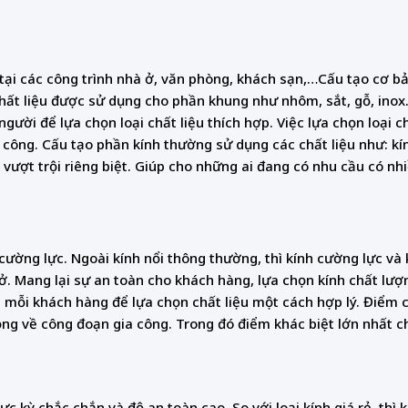
i các công trình nhà ở, văn phòng, khách sạn,…Cấu tạo cơ b
chất liệu được sử dụng cho phần khung như nhôm, sắt, gỗ, inox
gười để lựa chọn loại chất liệu thích hợp. Việc lựa chọn loại c
công. Cấu tạo phần kính thường sử dụng các chất liệu như: kí
 vượt trội riêng biệt. Giúp cho những ai đang có nhu cầu có nh
 cường lực. Ngoài kính nổi thông thường, thì kính cường lực và
à ở. Mang lại sự an toàn cho khách hàng, lựa chọn kính chất lư
ủa mỗi khách hàng để lựa chọn chất liệu một cách hợp lý. Điểm
ồng về công đoạn gia công. Trong đó điểm khác biệt lớn nhất c
ực kỳ chắc chắn và độ an toàn cao. So với loại kính giá rẻ, thì 