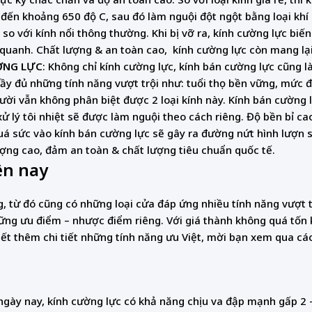
n đến khoảng 650 độ C, sau đó làm nguội đột ngột bằng loại khí
 so với kính nổi thông thường. Khi bị vỡ ra, kính cường lực bi
 quanh. Chất lượng & an toàn cao, kính cường lực còn mang lại
ỜNG LỰC
: Không chỉ kính cường lực, kính bán cường lực cũng là
ầy đủ những tính năng vượt trội như: tuổi thọ bền vững, mức đ
ời vẫn không phân biệt được 2 loại kính này. Kính bán cường 
 lý tôi nhiệt sẽ được làm nguội theo cách riêng. Độ bền bỉ cao
 quá sức vào kính bán cường lực sẽ gây ra đường nứt hình lượn 
ượng cao, đảm an toàn & chất lượng tiêu chuẩn quốc tế.
ện nay
, từ đó cũng có những loại cửa đáp ứng nhiều tính năng vượt t
ng ưu điểm – nhược điểm riêng. Với giá thành không quá tốn 
iết thêm chi tiết những tính năng ưu Việt, mời bạn xem qua cá
 ngày nay, kính cường lực có khả năng chịu va đập mạnh gấp 2 –