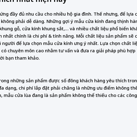
áp ứng đầy đủ nhu cầu cho nhiều hộ gia đình. Thế nhưng, để lựa
ều không phải dễ dàng. Những gợi ý mẫu cửa kính đang thịnh hà
hung gỗ, cửa kính khung sắt,… và nhiều chất liệu phổ biến khá
n nhất chính là chi phí & tính năng. Mỗi chất liệu sản phẩm sẽ
i người để lựa chọn mẫu cửa kính ưng ý nhất. Lựa chọn chất l
đặt có chuyên môn cao nhằm tư vấn và đưa ra giải pháp phù hợp 
mời bạn tham khảo.
t trong những sản phẩm được số đông khách hàng yêu thích tro
đa dạng, chi phí lắp đặt phải chăng là những ưu điểm không th
, mẫu cửa lùa đang là sản phẩm không thể thiếu cho các công 