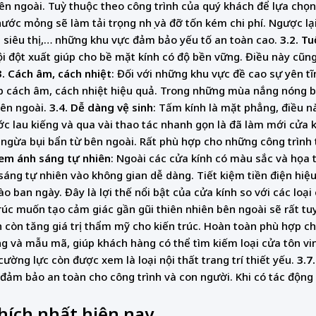
n ngoài. Tuỳ thuộc theo công trình của quý khách để lựa chọn
thước mỏng sẽ làm tải trọng nhẹ và đỡ tốn kém chi phí. Ngược lạ
, siêu thị,… những khu vực đảm bảo yếu tố an toàn cao.
3.2.
Tu
guội đột xuất giúp cho bề mặt kính có độ bền vững. Điều này cũ
3.
Cách âm, cách nhiệt
: Đối với những khu vực đề cao sự yên t
úp cách âm, cách nhiệt hiệu quả. Trong những mùa nắng nóng 
bên ngoài.
3.4.
Dễ dàng vệ sinh
: Tấm kính là mặt phẳng, điều n
c lau kiếng và qua vài thao tác nhanh gọn là đã làm mới cửa k
 ngừa bụi bẩn từ bên ngoài. Rất phù hợp cho những công trình 
em ánh sáng tự nhiên
: Ngoài các cửa kính có màu sắc và họa ti
sáng tự nhiên vào không gian dễ dàng. Tiết kiệm tiền điện hiệ
o ban ngày. Đây là lợi thế nổi bật của cửa kính so với các loạ
trúc muốn tạo cảm giác gần gũi thiên nhiên bên ngoài sẽ rất tu
nh còn tăng giá trị thẩm mỹ cho kiến trúc. Hoàn toàn phù hợp ch
g và mẫu mã, giúp khách hàng có thể tìm kiếm loại cửa tôn vin
ường lực còn được xem là loại nội thất trang trí thiết yếu.
3.7.
 đảm bảo an toàn cho công trình và con người. Khi có tác độn
hích nhất hiện nay