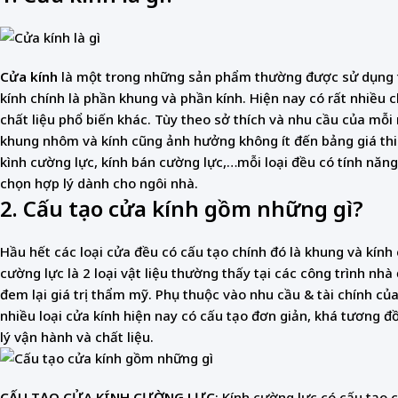
Cửa kính
là một trong những sản phẩm thường được sử dụng tạ
kính chính là phần khung và phần kính. Hiện nay có rất nhiều 
chất liệu phổ biến khác. Tùy theo sở thích và nhu cầu của mỗi n
khung nhôm và kính cũng ảnh hưởng không ít đến bảng giá thi 
kình cường lực, kính bán cường lực,…mỗi loại đều có tính năng
chọn hợp lý dành cho ngôi nhà.
2. Cấu tạo cửa kính gồm những gì?
Hầu hết các loại cửa đều có cấu tạo chính đó là khung và kính
cường lực là 2 loại vật liệu thường thấy tại các công trình nh
đem lại giá trị thẩm mỹ. Phụ thuộc vào nhu cầu & tài chính c
nhiều loại cửa kính hiện nay có cấu tạo đơn giản, khá tương đ
lý vận hành và chất liệu.
CẤU TẠO CỬA KÍNH CƯỜNG LỰC
: Kính cường lực có cấu tạo c