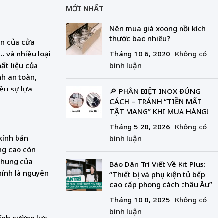
MỚI NHẤT
Nên mua giá xoong nồi kích
thước bao nhiêu?
ản của cửa
… và nhiều loại
Tháng 10 6, 2020
Không có
hất liệu của
bình luận
nh an toàn,
iều sự lựa
🔎 PHÂN BIỆT INOX ĐÚNG
CÁCH – TRÁNH “TIỀN MẤT
TẬT MANG” KHI MUA HÀNG!
Tháng 5 28, 2026
Không có
 kính bán
bình luận
ợng cao còn
 chung của
Báo Dân Trí Viết Về Kit Plus:
hính là nguyên
“Thiết bị và phụ kiện tủ bếp
cao cấp phong cách châu Âu”
Tháng 10 8, 2025
Không có
bình luận
kính cường lực