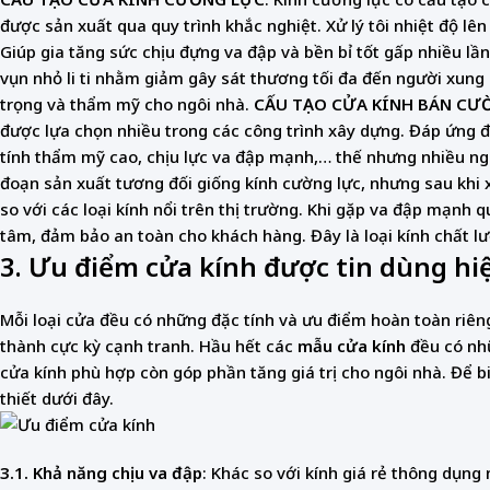
được sản xuất qua quy trình khắc nghiệt. Xử lý tôi nhiệt độ lê
Giúp gia tăng sức chịu đựng va đập và bền bỉ tốt gấp nhiều lần
vụn nhỏ li ti nhằm giảm gây sát thương tối đa đến người xung
trọng và thẩm mỹ cho ngôi nhà.
CẤU TẠO CỬA KÍNH BÁN CƯ
được lựa chọn nhiều trong các công trình xây dựng. Đáp ứng đ
tính thẩm mỹ cao, chịu lực va đập mạnh,… thế nhưng nhiều ngư
đoạn sản xuất tương đối giống kính cường lực, nhưng sau khi xử
so với các loại kính nổi trên thị trường. Khi gặp va đập mạnh
tâm, đảm bảo an toàn cho khách hàng. Đây là loại kính chất l
3. Ưu điểm cửa kính được tin dùng hi
Mỗi loại cửa đều có những đặc tính và ưu điểm hoàn toàn riêng
thành cực kỳ cạnh tranh. Hầu hết các
mẫu cửa kính
đều có nhữ
cửa kính phù hợp còn góp phần tăng giá trị cho ngôi nhà. Để b
thiết dưới đây.
3.1.
Khả năng chịu va đập
: Khác so với kính giá rẻ thông dụng