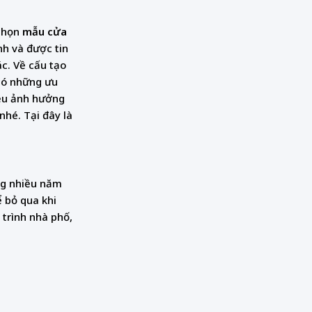
 chọn
mẫu cửa
nh và được tin
c. Về cấu tạo
 có những ưu
iệu ảnh hưởng
nhé. Tại đây là
ng nhiều năm
ể bỏ qua khi
trình nhà phố,