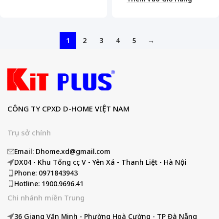
1
2
3
4
5
→
CÔNG TY CPXD D-HOME VIỆT NAM
Trụ sở chính
Email: Dhome.xd@gmail.com
DX04 - Khu Tổng cục V - Yên Xá - Thanh Liệt - Hà Nội
Phone: 0971843943
Hotline: 1900.9696.41
Chi nhánh miền Trung
36 Giang Văn Minh - Phường Hoà Cường - TP Đà Nẵng