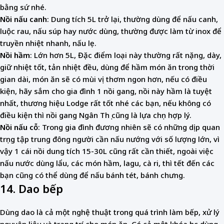
bằng sứ nhé.
Nồi nấu canh
: Dung tích 5L trở lại, thường dùng để nấu canh,
luộc rau, nấu súp hay nước dùng, thường được làm từ inox để
truyền nhiệt nhanh, nấu lẹ.
Nồi hầm
: Lớn hơn 5L, Đặc điểm loại này thường rất nặng, dày,
giữ nhiệt tốt, tản nhiệt đều, dùng để hầm món ăn trong thời
gian dài, món ăn sẽ có mùi vị thơm ngon hơn, nếu có điều
kiện, hãy sắm cho gia đình 1 nồi gang, nồi này hầm là tuyệt
nhất, thương hiệu Lodge rất tốt nhé các bạn, nếu không có
điều kiện thì nồi gang Ngân Thọ cũng là lựa chọn hợp lý.
Nồi nấu cỗ
: Trong gia đình đương nhiên sẽ có những dịp quan
trọng tập trung đông người cần nấu nướng với số lượng lớn, vì
vậy 1 cái nồi dung tích 15-30L cũng rất cần thiết, ngoài việc
nấu nước dùng lẩu, các món hầm, lagu, cà ri, thì tết đến các
bạn cũng có thể dùng để nấu bánh tét, bánh chưng.
14. Dao bếp
Dùng dao là cả một nghệ thuật trong quá trình làm bếp, xử lý