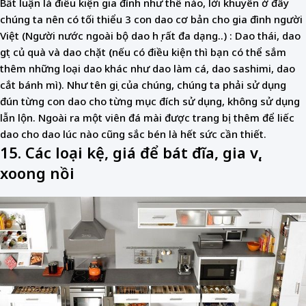
Bất luận là điều kiện gia đình như thế nào, lời khuyên ở đây
chúng ta nên có tối thiểu 3 con dao cơ bản cho gia đình người
Việt (Người nước ngoài bộ dao họ rất đa dạng..) : Dao thái, dao
gọt củ quà và dao chặt
(
nếu có điều kiện thì bạn có thể sắm
thêm những loại dao khác như dao làm cá, dao sashimi, dao
cắt bánh mì). Như tên gọi của chúng, chúng ta phải sử dụng
đún từng con dao cho từng mục đích sử dụng, không sử dụng
lẫn lộn. Ngoài ra một viên đá mài được trang bị thêm để liếc
dao cho dao lúc nào cũng sắc bén là hết sức cần thiết.
15. Các loại kệ, giá để bát đĩa, gia vị,
xoong nồi