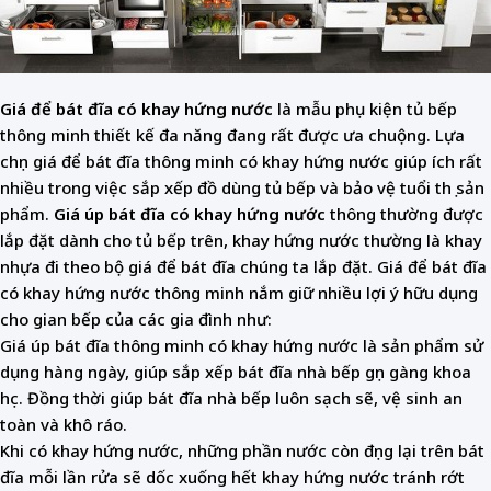
Giá để bát đĩa có khay hứng nước
là mẫu phụ kiện tủ bếp
thông minh thiết kế đa năng đang rất được ưa chuộng. Lựa
chọn giá để bát đĩa thông minh có khay hứng nước giúp ích rất
nhiều trong việc sắp xếp đồ dùng tủ bếp và bảo vệ tuổi thọ sản
phẩm.
Giá úp bát đĩa có khay hứng nước
thông thường được
lắp đặt dành cho tủ bếp trên, khay hứng nước thường là khay
nhựa đi theo bộ giá để bát đĩa chúng ta lắp đặt. Giá để bát đĩa
có khay hứng nước thông minh nắm giữ nhiều lợi ý hữu dụng
cho gian bếp của các gia đình như:
Giá úp bát đĩa thông minh có khay hứng nước là sản phẩm sử
dụng hàng ngày, giúp sắp xếp bát đĩa nhà bếp gọn gàng khoa
học. Đồng thời giúp bát đĩa nhà bếp luôn sạch sẽ, vệ sinh an
toàn và khô ráo.
Khi có khay hứng nước, những phần nước còn đọng lại trên bát
đĩa mỗi lần rửa sẽ dốc xuống hết khay hứng nước tránh rớt