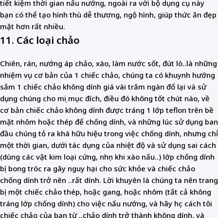
tiết kiệm thời gian nấu nướng, ngoài ra với bộ dụng cụ này
bạn có thể tạo hình thù dễ thương, ngộ hình, giúp thức ăn đẹp
mặt hơn rất nhiều.
11. Các loại chảo
Chiên, rán, nướng áp chảo, xào, làm nước sốt, đút lò..là những
nhiệm vụ cơ bản của 1 chiếc chảo, chúng ta có khuynh hướng
sắm 1 chiếc chảo không dính giá vài trăm ngàn đổ lại và sử
dụng chúng cho mọi mục đích, điều đó không tốt chút nào, về
cơ bản chiếc chảo không dính được tráng 1 lớp teflon trên bề
mặt nhôm hoặc thép để chống dính, và những lúc sử dụng ban
đầu chúng tỏ ra khá hữu hiệu trong việc chống dính, nhưng chỉ
một thời gian, dưới tác dụng của nhiệt độ và sử dụng sai cách
(dùng các vật kim loại cứng, nhọn khi xào nấu..) lớp chống dính
bị bong tróc ra gây nguy hại cho sức khỏe và chiếc chảo
chống dính trở nên ..rất dính. Lời khuyên là chúng ta nên trang
bị một chiếc chảo thép, hoặc gang, hoặc nhôm (tất cả không
tráng lớp chống dính) cho việc nấu nướng, và hãy học cách tôi
chiếc chảo của bạn từ ..chảo dính trở thành không dính, và