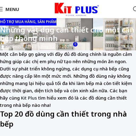
MENU
HỖ TRỢ MUA HÀNG, SẢN PHẨM
Những vật dụng cần thiết cho một căn
bếp thông minh
0
Kit Plus
TRÊN Tháng 12 9, 2021
Một căn bếp gọn gàng với đầy đủ đồ dùng chính là nguồn cảm
hứng giúp các chị em phụ nữ tạo nên những món ăn ngon.
Dưới sự phát triển không ngừng, các dụng cụ nhà bếp cũng
được nâng cấp lên một mức mới. Những đồ dùng này không
những mang lại hiệu quả tối đa khi làm bếp mà còn tiết kiệm
được thời gian, diện tích bếp và còn xinh xắn nữa. Các bạn
hãy cùng
Kit Plus
tìm hiểu xem đó là các đồ dùng cần thiết
trong nhà bếp nào nha!
Top 20 đồ dùng cần thiết trong nhà
bếp