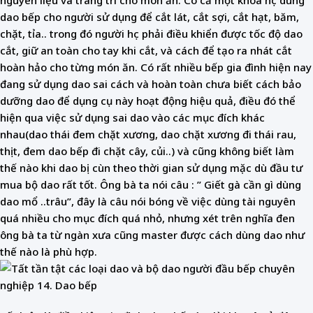
nguyên liệu và trang trí cho món ăn. Có cả một khóa học dùng
dao bếp cho người sử dụng để cắt lát, cắt sợi, cắt hạt, băm,
chặt, tỉa.. trong đó người học phải điều khiển được tốc độ dao
cắt, giữ an toàn cho tay khi cắt, và cách để tạo ra nhát cắt
hoàn hảo cho từng món ăn. Có rất nhiều bếp gia đình hiện nay
đang sử dụng dao sai cách và hoàn toàn chưa biết cách bảo
dưỡng dao để dụng cụ này hoạt động hiệu quả, điều đó thể
hiện qua việc sử dụng sai dao vào các mục đích khác
nhau(dao thái đem chặt xương, dao chặt xương đi thái rau,
thịt, đem dao bếp đi chặt cây, củi..) và cũng không biết làm
thế nào khi dao bị cùn theo thời gian sử dụng mặc dù đầu tư
mua bộ dao rất tốt. Ông bà ta nói câu : ” Giết gà cần gì dùng
dao mổ ..trâu”, đây là câu nói bóng về việc dùng tài nguyên
quá nhiều cho mục đích quá nhỏ, nhưng xét trên nghĩa đen
ông bà ta từ ngàn xưa cũng master được cách dùng dao như
thế nào là phù hợp.