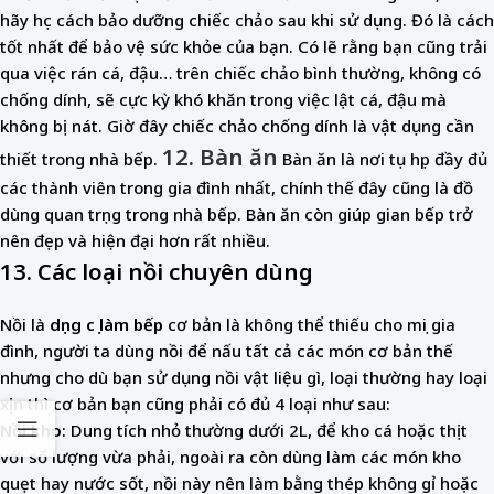
hãy học cách bảo dưỡng chiếc chảo sau khi sử dụng. Đó là cách
tốt nhất để bảo vệ sức khỏe của bạn. Có lẽ rằng bạn cũng trải
qua việc rán cá, đậu… trên chiếc chảo bình thường, không có
chống dính, sẽ cực kỳ khó khăn trong việc lật cá, đậu mà
không bị nát. Giờ đây chiếc chảo chống dính là vật dụng cần
12. Bàn ăn
thiết trong nhà bếp.
Bàn ăn là nơi tụ họp đầy đủ
các thành viên trong gia đình nhất, chính thế đây cũng là đồ
dùng quan trọng trong nhà bếp. Bàn ăn còn giúp gian bếp trở
nên đẹp và hiện đại hơn rất nhiều.
13. Các loại nồi chuyên dùng
Nồi là
dụng cụ làm bếp
cơ bản là không thể thiếu cho mọi gia
đình, người ta dùng nồi để nấu tất cả các món cơ bản thế
nhưng cho dù bạn sử dụng nồi vật liệu gì, loại thường hay loại
xịn thì cơ bản bạn cũng phải có đủ 4 loại như sau:
Nồi kho
: Dung tích nhỏ thường dưới 2L, để kho cá hoặc thịt
với số lượng vừa phải, ngoài ra còn dùng làm các món kho
quẹt hay nước sốt, nồi này nên làm bằng thép không gỉ hoặc