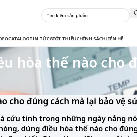
DEO
CATALOG
TIN TỨC
GIỚI THIỆU
CHÍNH SÁCH
LIÊN HỆ
u hòa thế nào cho đ
o cho đúng cách mà lại bảo vệ s
 là cứu tinh trong những ngày nắng n
óng, dùng điều hòa thế nào cho đúng