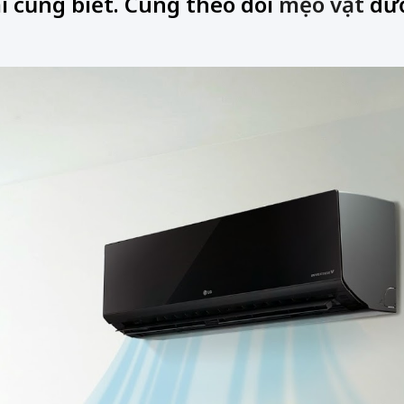
i cũng biết. Cùng theo dõi
mẹo vặt
dướ