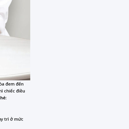
 hòa đem đến
ì chiếc điều
nhé:
uy trì ở mức