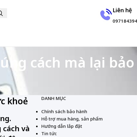
Liên hệ
09718439
úng cách mà lại bảo
ức khoẻ
DANH MỤC
Chính sách bảo hành
óng.
Hỗ trợ mua hàng, sản phẩm
Hướng dẫn lắp đặt
 cách và
Tin tức