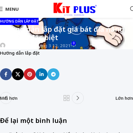
MENU
HƯỚNG DẪN LẮP ĐẶT
Hướng dẫn lắp đặt giá bát đĩa nâng
hạ Dmix đặc biệt
0
Kit Plus
TRÊN Tháng 3 12, 2021
Hướng dẫn lắp đặt
Mới hơn
Lớn hơn
Để lại một bình luận